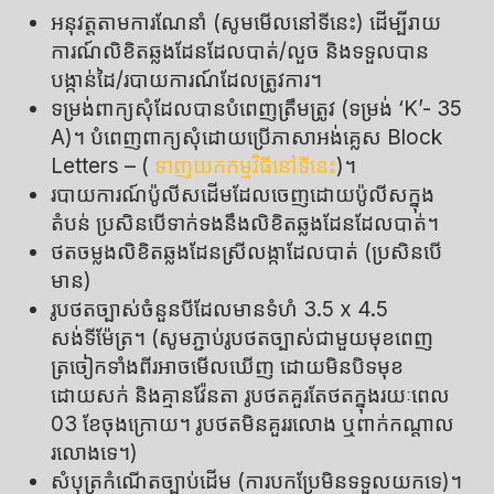
អនុវត្តតាមការណែនាំ (សូមមើលនៅទីនេះ) ដើម្បីរាយ
ការណ៍លិខិតឆ្លងដែនដែលបាត់/លួច និងទទួលបាន
បង្កាន់ដៃ/របាយការណ៍ដែលត្រូវការ។
ទម្រង់ពាក្យសុំដែលបានបំពេញត្រឹមត្រូវ (ទម្រង់ ‘K’- 35
A)។ បំពេញពាក្យសុំដោយប្រើភាសាអង់គ្លេស Block
Letters – (
ទាញយកកម្មវិធីនៅទីនេះ
)។
របាយការណ៍ប៉ូលីសដើមដែលចេញដោយប៉ូលីសក្នុង
តំបន់ ប្រសិនបើទាក់ទងនឹងលិខិតឆ្លងដែនដែលបាត់។
ថតចម្លងលិខិតឆ្លងដែនស្រីលង្កាដែលបាត់ (ប្រសិនបើ
មាន)
រូបថតច្បាស់ចំនួនបីដែលមានទំហំ 3.5 x 4.5
សង់ទីម៉ែត្រ។ (សូមភ្ជាប់រូបថតច្បាស់ជាមួយមុខពេញ
ត្រចៀកទាំងពីរអាចមើលឃើញ ដោយមិនបិទមុខ
ដោយសក់ និងគ្មានវ៉ែនតា រូបថតគួរតែថតក្នុងរយៈពេល
03 ខែចុងក្រោយ។ រូបថតមិនគួររលោង ឬពាក់កណ្តាល
រលោងទេ។)
សំបុត្រកំណើតច្បាប់ដើម (ការបកប្រែមិនទទួលយកទេ)។