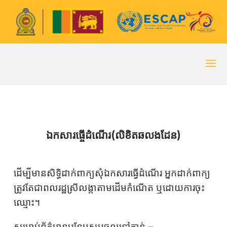
ឯកសារធ្ចើដំណើរ(លិខិតឆលងដែន)
ដើម្បីមានសិទ្ធិដាក់ពាក្យសុំឯកសារធ្វើដំណើរ អ្នកដាក់ពាក្យ
ត្រូវតែជាពលរដ្ឋស្រីលង្កាតាមដើមកំណើត ឬដោយការចុះ
ឈ្មោះ។
សម្រាប់ព័ត៌មានបន្ថែមសូមចូលទៅកាន់ –