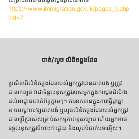
https://www.immigration.gov.lk/pages_e.php
?id=7
បាត់/លួច លិខិតឆ្លងដែន
ប្រសិនបើលិខិតឆ្លងដែនរបស់អ្នកត្រូវបានបាត់បង់ ឬត្រូវ
បានគេលួច វាជាទំនួលខុសត្រូវរបស់អ្នកក្នុងការជូនដំណឹង
ដល់អាជ្ញាធរពាក់ព័ន្ធភ្លាមៗ។ ការខកខានក្នុងការធ្វើដូច្នេះ
អាចបណ្តាលឱ្យបាត់បង់ ឬលួចលិខិតឆ្លងដែនរបស់អ្នកត្រូវ
បានប្រើប្រាស់សម្រាប់សកម្មភាពខុសច្បាប់ ហើយអ្នកអាច
ទទួលខុសត្រូវចំពោះការជួយ និងលុបបំបាត់បទល្មើស។