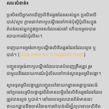
សារៈសំខាន់៖
ប្រសិនបើអ្នករកឃើញលិខិតឆ្លងដែនរបស់អ្នក ប្រសិនបើ
បាត់/លួច ភ្លាមដាក់ពាក្យបណ្តឹងទៅកាន់ប៉ុស្តិ៍ប៉ូលីសក្នុង
តំបន់របស់អ្នកក្នុងប្រទេសដែលរស់នៅ ហើយទទួលបាន
របាយការណ៍ប៉ូលីស។
ទាញយកទម្រង់ពាក្យបណ្ដឹងលិខិតឆ្លងដែនដែលលួច ឬ
បាត់។ (
Click Here for Complaint Form
)
បញ្ជូនទម្រង់ពាក្យបណ្ដឹងដែលបានបំពេញត្រឹមត្រូវ រួម
ជាមួយនឹងរបាយការណ៍ប៉ូលីសទៅកាន់ស្ថានទូតស្រីលង្កា។
ស្ថានទូតស្រីលង្កាត្រូវបញ្ជូនទៅនាយកដ្ឋានអន្តោប្រវេសន៍
នៅប្រទេសស្រីលង្កានូវព័ត៌មានលម្អិតនៃលិខិតឆ្លងដែនដែល
ត្រូវបានលួច ឬបាត់។ នៅពេលទទួលបានព័ត៌មាននេះ
នាយកដ្ឋាននឹងចាត់វិធានការចាំបាច់ដើម្បីលុបចោលលិខិត