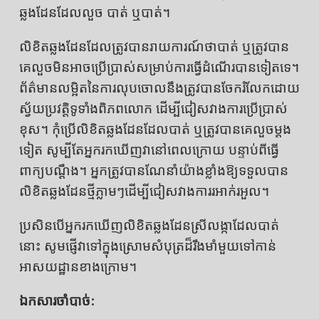
ឆ្លងដែនដែលលួច បាត់ ឬបាត់។
លិខិតឆ្លងដែនដែលត្រូវបានរាយការណ៍ថាបាត់ ឬត្រូវបាន
គេលួចមិនអាចប្រើប្រាស់សម្រាប់ការធ្វើដំណើរបានទៀតទេ។
ព័ត៌មានលម្អិតនៃការលុបចោលនឹងត្រូវបានចែករំលែកដោយ
ស្វ័យប្រវត្តិទូទាំងពិភពលោក ដើម្បីជៀសវាងការប្រើប្រាស់
ខុស។ កុំប្រើលិខិតឆ្លងដែនដែលបាត់ ឬត្រូវបានគេលួចម្តង
ទៀត សូម្បីតែអ្នករកឃើញវានៅពេលក្រោយ បន្ទាប់ពីធ្វើ
ពាក្យបណ្តឹង។ អ្នកត្រូវបានណែនាំយ៉ាងខ្លាំងឱ្យទទួលបាន
លិខិតឆ្លងដែនថ្មីភ្លាមៗដើម្បីជៀសវាងការរអាក់រអួល។
ប្រសិនបើអ្នករកឃើញលិខិតឆ្លងដែនស្រីលង្កាដែលបាត់
នោះ សូមផ្ញើវាទៅក្នុងស្រោមសំបុត្រដ៏រឹងមាំមួយទៅកាន់
អាសយដ្ឋានខាងក្រោម។
ឯកសារចាំបាច់: