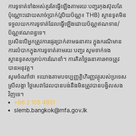
ការទូទាត់ទាំងអស់គួរតែធ្វើឡើងតាមរយៈបញ្ជរកុងស៊ុលតែ
ប៉ុណ្ណោះដោយសាច់ប្រាក់(រូបិយប័ណ្ណ៖ THB) ស្ថានទូតមិន
ទទួលយកការទូទាត់ដែលធ្វើឡើងដោយប័ណ្ណឥណទាន/
ប័ណ្ណឥណពន្ធទេ។
ប្រសិនបើអ្នកត្រូវការផ្ទេរប្រាក់តាមធនាគារ ក្នុងករណីមាន
ការលំបាកក្នុងការទូទាត់តាមរយៈបញ្ជរ សូមទាក់ទង
ស្ថានទូតសម្រាប់ការណែនាំ។ ការគិតថ្លៃធនាគារអាចត្រូវ
បានអនុវត្ត។
សូមចំណាំថា ៖យោងតាមបទប្បញ្ញត្តិហិរញ្ញវត្ថុរបស់ប្រទេស
ស្រីលង្កា ថ្លៃសេវាដែលបានបង់នឹងមិនត្រូវបានបង្វិលសង
វិញទេ។
+66 2 105 4851
slemb.bangkok@mfa.gov.lk