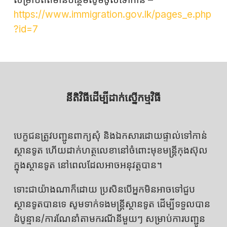
https://www.immigration.gov.lk/pages_e.php
?id=7
នីតិវិធីដើម្បីដាក់ស្នើកម្មវិធី
បេក្ខជនត្រូវបញ្ជូនពាក្យសុំ និងឯកសារដោយផ្ទាល់ទៅកាន់
ស្ថានទូត ហើយដាក់ហត្ថលេខានៅចំពោះមុខមន្ត្រីកុងស៊ុល
ក្នុងស្ថានទូត នៅពេលដែលអាចអនុវត្តបាន។
ទោះជាយ៉ាងណាក៏ដោយ ប្រសិនបើអ្នកមិនអាចទៅជួប
ស្ថានទូតបានទេ សូមទាក់ទងមន្ត្រីស្ថានទូត ដើម្បីទទួលបាន
ដំបូន្មាន/ការណែនាំតាមករណីនីមួយៗ សម្រាប់ការបញ្ជូន