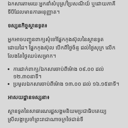
ឯកសារតាមរយៈអ្នកនាំសំបុត្រ/ប្រៃសណីយ៍ ឬដោយភាគី
ទីបីដែលមានការអនុញ្ញាត។
ទស្សនកិច្ចស្ថានទូត៖
អ្នកអាចបញ្ជូនពាក្យសុំទៅផ្នែកកុងស៊ុលនៃស្ថានទូត
ដោយដៃ។ ផ្នែកកុងស៊ុល បើកពីថ្ងៃច័ន្ទ ដល់ថ្ងៃសុក្រ លើក
លែងតែថ្ងៃឈប់សម្រាក។
ការដាក់ពាក្យ/ឯកសារចាប់ពីម៉ោង ០៩.០០ ដល់
១២.៣០នាទី។
ប្រមូលឯកសារចាប់ពីម៉ោង ១៣.០០ ដល់ ១៦.១៥នាទី។
អាសយដ្ឋានទស្សនា៖
ស្ថានទូតនៃសាធារណរដ្ឋសង្គមនិយមប្រជាធិបតេយ្យ
ស្រីលង្កាប្រចាំព្រះរាជាណាចក្រថៃជាន់ទី