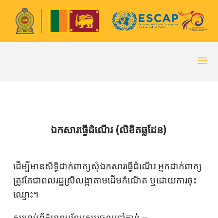
ឯកសារធ្វើដំណើរ (លិខិតឆ្លដែន)
ដើម្បីមានសិទ្ធិដាក់ពាក្យសុំឯកសារធ្វើដំណើរ អ្នកដាក់ពាក្យ
ត្រូវតែជាពលរដ្ឋស្រីលង្កាតាមដើមកំណើត ឬដោយការចុះ
ឈ្មោះ។
សម្រាប់ព័ត៌មានបន្ថែមសូមចូលទៅកាន់ –