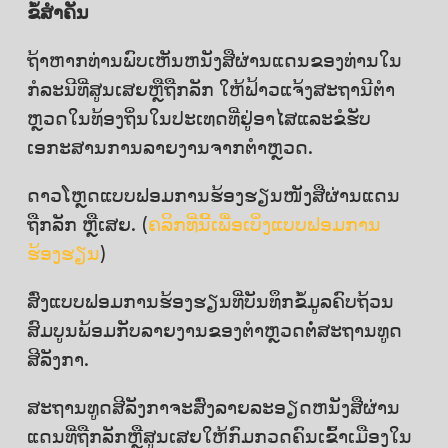
ຂໍ້ສຳຄັນ
ຖ້າຫາກທ່ານພົບເຫັນຫນັງສືຜ່ານແດນຂອງທ່ານໃນ
ກໍລະນີທີ່ສູນເສຍຫຼືຖືກລັກ ໃຫ້ຟ້າວແຈ້ງສະຖານີຕໍາ
ຫຼວດໃນທ້ອງຖິ່ນໃນປະເທດທີ່ຢູ່ອາໄສແລະຂໍຮັບ
ເອກະສານການລາຍງານຈາກຕໍາຫຼວດ.
ດາວໂຫຼດແບບຟອມການຮ້ອງຮຽນໜັງສືຜ່ານແດນ
ຖືກລັກ ຫຼືເສຍ. (
ຄລິກທີ່ນີ້ເພື່ອເບິ່ງແບບຟອມການ
ຮ້ອງຮຽນ
)
ສົ່ງແບບຟອມການຮ້ອງຮຽນທີ່ບັນທຶກຂໍ້ມູລຄົບຖ້ວນ
ສົມບູນພ້ອມກັບລາຍງານຂອງຕໍາຫຼວດຕໍ່ສະຖານທູດ
ສີລັງກາ.
ສະຖານທູດສີລັງກາຈະສົ່ງລາຍລະອຽດຫນັງສືຜ່ານ
ແດນທີ່ຖືກລັກຫຼືສູນເສຍໃຫ້ກົມກວດຄົນເຂົ້າເມືອງໃນ