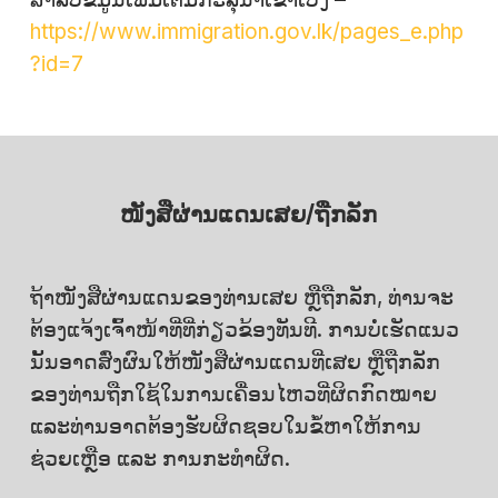
https://www.immigration.gov.lk/pages_e.php
?id=7
ໜັງສືຜ່ານແດນເສຍ/ຖືກລັກ
ຖ້າໜັງສືຜ່ານແດນຂອງທ່ານເສຍ ຫຼືຖືກລັກ, ທ່ານຈະ
ຕ້ອງແຈ້ງເຈົ້າໜ້າທີ່ທີ່ກ່ຽວຂ້ອງທັນທີ. ການບໍ່ເຮັດແນວ
ນັ້ນອາດສົ່ງຜົນໃຫ້ໜັງສືຜ່ານແດນທີ່ເສຍ ຫຼືຖືກລັກ
ຂອງທ່ານຖືກໃຊ້ໃນການເຄື່ອນໄຫວທີ່ຜິດກົດໝາຍ
ແລະທ່ານອາດຕ້ອງຮັບຜິດຊອບໃນຂໍ້ຫາໃຫ້ການ
ຊ່ວຍເຫຼືອ ແລະ ການກະທຳຜິດ.