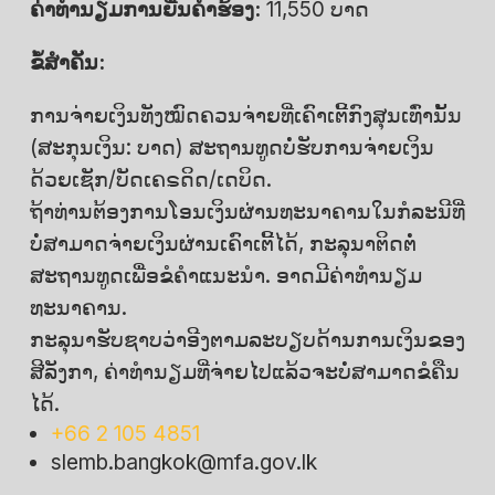
ຄ່າທຳນຽມການຍື່ນຄຳຮ້ອງ:
11,550 ບາດ
ຂໍ້ສຳຄັນ:
ການຈ່າຍເງິນທັງໝົດຄວນຈ່າຍທີ່ເຄົາເຕີ້ກົງສຸນເທົ່ານັ້ນ
(ສະກຸນເງິນ: ບາດ) ສະຖານທູດບໍ່ຮັບການຈ່າຍເງິນ
ດ້ວຍເຊັກ/ບັດເຄຣດິດ/ເດບິດ.
ຖ້າທ່ານຕ້ອງການໂອນເງິນຜ່ານທະນາຄານໃນກໍລະນີທີ່
ບໍ່ສາມາດຈ່າຍເງິນຜ່ານເຄົາເຕີ້ໄດ້, ກະລຸນາຕິດຕໍ່
ສະຖານທູດເພື່ອຂໍຄໍາແນະນໍາ. ອາດມີຄ່າທຳນຽມ
ທະນາຄານ.
ກະລຸນາຮັບຊາບວ່າອີງຕາມລະບຽບດ້ານການເງິນຂອງ
ສີລັງກາ, ຄ່າທໍານຽມທີ່ຈ່າຍໄປແລ້ວຈະບໍ່ສາມາດຂໍຄືນ
ໄດ້.
+66 2 105 4851
slemb.bangkok@mfa.gov.lk