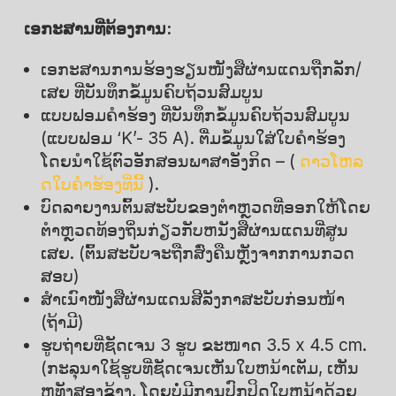
ເອກະສານທີ່ຕ້ອງການ:
ເອກະສານການຮ້ອງຮຽນໜັງສືຜ່ານແດນຖືກລັກ/
ເສຍ ທີ່ບັນທຶກຂໍ້ມູນຄົບຖ້ວນສົມບູນ
ແບບຟອມຄຳຮ້ອງ ທີ່ບັນທຶກຂໍ້ມູນຄົບຖ້ວນສົມບູນ
(ແບບຟອມ ‘K’- 35 A). ຕື່ມຂໍ້ມູນໃສ່ໃບຄໍາຮ້ອງ
ໂດຍນໍາໃຊ້ຕົວອັກສອນພາສາອັງກິດ – (
ດາວໂຫລ
ດໃບຄໍາຮ້ອງທີ່ນີ້
).
ບົດລາຍງານຕົ້ນສະບັບຂອງຕໍາຫຼວດທີ່ອອກໃຫ້ໂດຍ
ຕໍາຫຼວດທ້ອງຖິ່ນກ່ຽວກັບຫນັງສືຜ່ານແດນທີ່ສູນ
ເສຍ. (ຕົ້ນສະບັບຈະຖືກສົ່ງຄືນຫຼັງຈາກການກວດ
ສອບ)
ສຳເນົາໜັງສືຜ່ານແດນສີລັງກາສະບັບກ່ອນໜ້າ
(ຖ້າມີ)
ຮູບຖ່າຍທີ່ຊັດເຈນ 3 ຮູບ ຂະໜາດ 3.5 x 4.5 cm.
(ກະລຸນາໃຊ້ຮູບທີ່ຊັດເຈນເຫັນໃບຫນ້າເຕັມ, ເຫັນ
ຫູທັງສອງຂ້າງ, ໂດຍບໍ່ມີການປົກປິດໃບຫນ້າດ້ວຍ