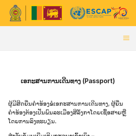
ເອກະສານການເດີນທາງ (Passport)
ຜູ້ມີສິດຍື່ນຄຳຮ້ອງຂໍເອກະສານການເດີນທາງ, ຜູ້ຍື່ນ
ຄຳຮ້ອງຕ້ອງເປັນພົນລະເມືອງສີລັງກາໂດຍເຊື້ອສາຍຫຼື
ໂດຍການລົງທະບຽນ.
ສໍາລັບຂໍ້ມູນເພີ່ມເຕີມກະລຸນາເຂົ້າເບິ່ງ –