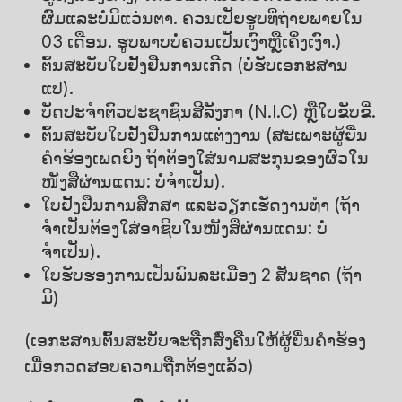
ຜົມແລະບໍ່ມີແວ່ນຕາ. ຄວນເປັຍຮູບທີ່ຖ່າຍພາຍໃນ
03 ເດືອນ. ຮູບພາບບໍ່ຄວນເປັນເງົາຫຼືເຄິ່ງເງົາ.)
ຕົ້ນສະບັບໃບຢັ້ງຢືນການເກີດ (ບໍ່ຮັບເອກະສານ
ແປ).
ບັດປະຈຳຕົວປະຊາຊົນສີລັງກາ (N.I.C) ຫຼືໃບຂັບຂີ່.
ຕົ້ນສະບັບໃບຢັ້ງຢືນການແຕ່ງງານ (ສະເພາະຜູ້ຍື່ນ
ຄຳຮ້ອງເພດຍິງ ຖ້າຕ້ອງໃສ່ນາມສະກຸນຂອງຜົວໃນ
ໜັງສືຜ່ານແດນ: ບໍ່ຈຳເປັນ).
ໃບຢັ້ງຢືນການສຶກສາ ແລະວຽກເຮັດງານທຳ (ຖ້າ
ຈຳເປັນຕ້ອງໃສ່ອາຊີບໃນໜັງສືຜ່ານແດນ: ບໍ່
ຈຳເປັນ).
ໃບຮັບຮອງການເປັນພົນລະເມືອງ 2 ສັນຊາດ (ຖ້າ
ມີ)
(ເອກະສານຕົ້ນສະບັບຈະຖືກສົ່ງຄືນໃຫ້ຜູ້ຍື່ນຄຳຮ້ອງ
ເມື່ອກວດສອບຄວາມຖືກຕ້ອງແລ້ວ)