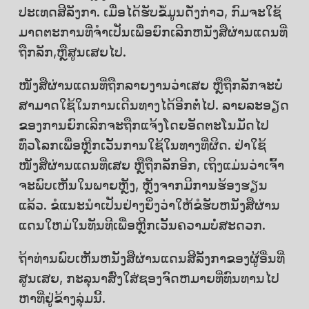
ປະເທດສີລັງກາ. ເມື່ອໄດ້ຮັບຂໍ້ມູນດັ່ງກ່າວ, ກົມຈະໃຊ້
ມາດຕະການທີ່ຈໍາເປັນເພື່ອຍົກເລີກຫນັງສືຜ່ານແດນທີ່
ຖືກລັກ,ຫຼືສູນເສຍໄປ.
ໜັງສືຜ່ານແດນທີ່ຖືກລາຍງານວ່າເສຍ ຫຼືຖືກລັກຈະບໍ່
ສາມາດໃຊ້ໃນການເດີນທາງໄດ້ອີກຕໍ່ໄປ. ລາຍລະອຽດ
ຂອງການຍົກເລີກຈະຖືກແຈ້ງໂດຍອັດຕະໂນມັດໄປ
ທົ່ວໂລກເພື່ອຫຼີກເວັ້ນການໃຊ້ໃນທາງທີ່ຜິດ. ຢ່າໃຊ້
ໜັງສືຜ່ານແດນທີ່ເສຍ ຫຼືຖືກລັກອີກ, ເຖິງແມ່ນວ່າເຈົ້າ
ຈະພົບເຫັນໃນພາຍຫຼັງ, ຫຼັງຈາກມີການຮ້ອງຮຽນ
ແລ້ວ. ຂໍແນະນໍາເປັນຢ່າງຍິ່ງວ່າໃຫ້ຂໍຮັບຫນັງສືຜ່ານ
ແດນໃຫມ່ໃນທັນທີເພື່ອຫຼີກເວັ້ນຄວາມບໍ່ສະດວກ.
ຖ້າທ່ານພົບເຫັນຫນັງສືຜ່ານແດນສີລັງກາຂອງຜູ້ອື່ນທີ່
ສູນເສຍ, ກະລຸນາສົ່ງໃສ່ຊອງຈົດຫມາຍທີ່ທົນທານໄປ
ຫາທີ່ຢູ່ຂ້າງລຸ່ມນີ້.