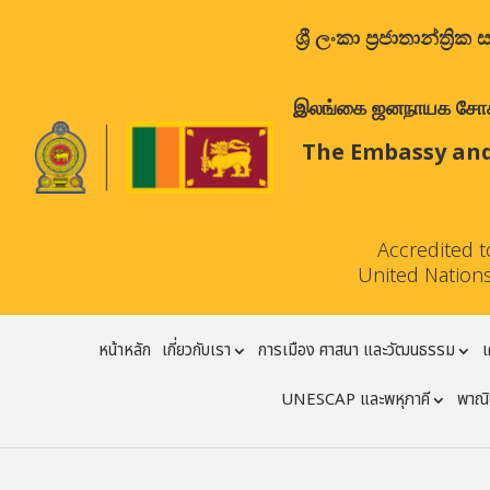
ශ්‍රී ලංකා ප්‍රජාතාන්
இலங்கை ஜனநாயக சோசலிச 
The Embassy and
Accredited 
United Nations
หน้าหลัก
เกี่ยวกับเรา
การเมือง ศาสนา และวัฒนธรรม
เ
UNESCAP และพหุภาคี
พาณิช