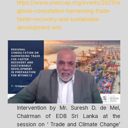
https://www.unescap.org/events/2021/re
gional-consultation-harnessing-trade-
faster-recovery-and-sustainable-
development-wto
Intervention by Mr. Suresh D. de Mel,
Chairman of EDB Sri Lanka at the
session on ‘ Trade and Climate Change’