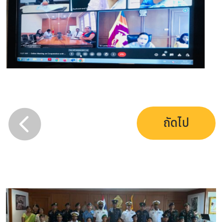

ถัดไป